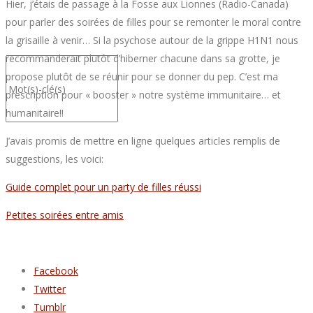
Hier, j’étais de passage à la Fosse aux Lionnes (Radio-Canada)
pour parler des soirées de filles pour se remonter le moral contre
la grisaille à venir… Si la psychose autour de la grippe H1N1 nous
recommanderait plutôt d’hiberner chacune dans sa grotte, je
propose plutôt de se réunir pour se donner du pep. C’est ma
prescription pour « booster » notre système immunitaire… et
humanitaire!!
J’avais promis de mettre en ligne quelques articles remplis de
suggestions, les voici:
Guide complet pour un party de filles réussi
Petites soirées entre amis
Facebook
Twitter
Tumblr