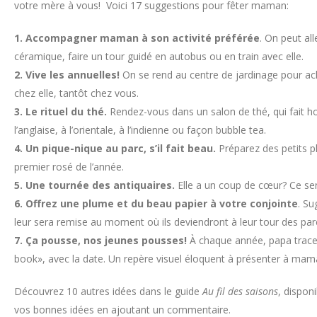
votre mère à vous! Voici 17 suggestions pour fêter maman:
1. Accompagner maman à son activité préférée
. On peut al
céramique, faire un tour guidé en autobus ou en train avec elle.
2. Vive les annuelles!
On se rend au centre de jardinage pour ache
chez elle, tantôt chez vous.
3. Le rituel du thé.
Rendez-vous dans un salon de thé, qui fait hon
l’anglaise, à l’orientale, à l’indienne ou façon bubble tea.
4. Un pique-nique au parc, s’il fait beau.
Préparez des petits p
premier rosé de l’année.
5. Une tournée des antiquaires.
Elle a un coup de cœur? Ce se
6. Offrez une plume et du beau papier à votre conjointe
. Su
leur sera remise au moment où ils deviendront à leur tour des par
7. Ça pousse, nos jeunes pousses!
À chaque année, papa trace
book», avec la date. Un repère visuel éloquent à présenter à mam
Découvrez 10 autres idées dans le guide
Au fil des saisons
, dispon
vos bonnes idées en ajoutant un commentaire.