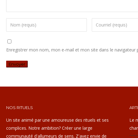
Enregistrer mon nom, mon e-mail et mon site dans le navigateur
NOS RITUELS
ART
Un site animé par une amoureuse des rituels et ses
Le m
complices. Notre ambition? Créer une large
cha
communauté d'allumeurs de sens. Z'avez envie de