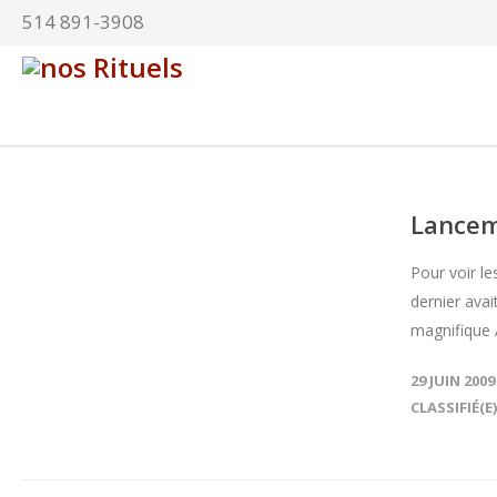
514 891-3908
Lanceme
Pour voir le
dernier avai
magnifique 
29 JUIN 2009
CLASSIFIÉ(E)