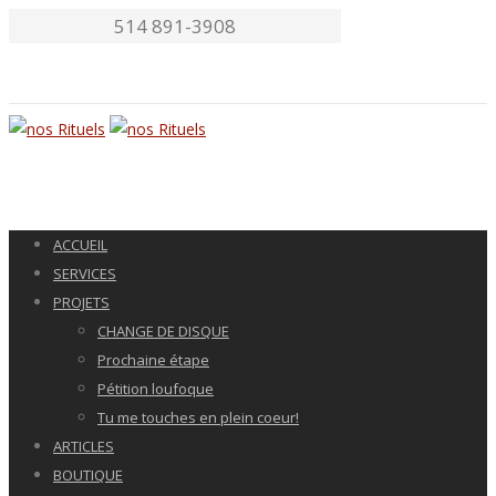
514 891-3908
ACCUEIL
SERVICES
PROJETS
CHANGE DE DISQUE
Prochaine étape
Pétition loufoque
Tu me touches en plein coeur!
ARTICLES
BOUTIQUE