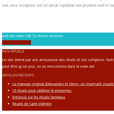
sed, urna. Excepteur sint occaecat cupidatat non proident sunt in cul
Add site wide Call-To-Action sections
Buy this Theme!
NOS RITUELS
Un site animé par une amoureuse des rituels et ses complices. Not
peut-être qu'un jour, on se rencontrera dans la vraie vie!
ARTICLES RÉCENTS
Le mariage original d’Alexandra et Henry, un charmant couple
10 rituels pour célébrer le printemps
Entrevue sur les rituels familiaux
Rituels de Saint-Valentin