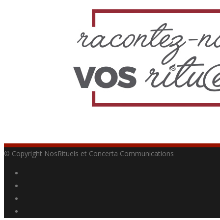
© Copyright NosRituels et Concerta Communications