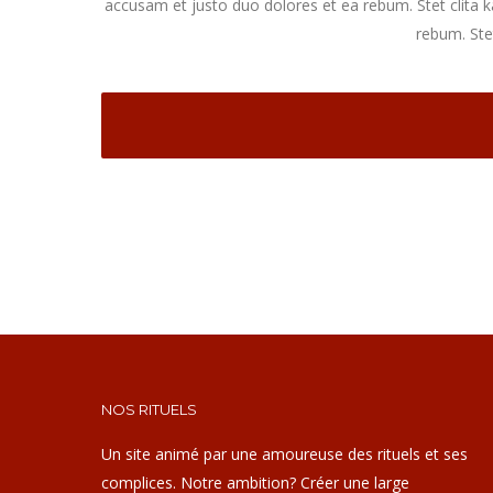
accusam et justo duo dolores et ea rebum. Stet clita 
rebum. Ste
NOS RITUELS
Un site animé par une amoureuse des rituels et ses
complices. Notre ambition? Créer une large