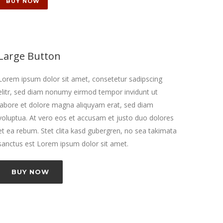
BUY NOW
Large Button
Lorem ipsum dolor sit amet, consetetur sadipscing
elitr, sed diam nonumy eirmod tempor invidunt ut
labore et dolore magna aliquyam erat, sed diam
voluptua. At vero eos et accusam et justo duo dolores
et ea rebum. Stet clita kasd gubergren, no sea takimata
sanctus est Lorem ipsum dolor sit amet.
BUY NOW