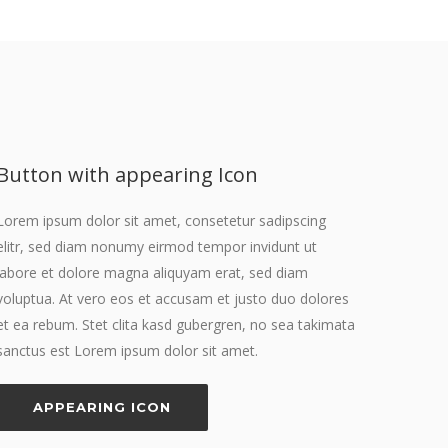
Button with appearing Icon
Lorem ipsum dolor sit amet, consetetur sadipscing
elitr, sed diam nonumy eirmod tempor invidunt ut
labore et dolore magna aliquyam erat, sed diam
voluptua. At vero eos et accusam et justo duo dolores
et ea rebum. Stet clita kasd gubergren, no sea takimata
sanctus est Lorem ipsum dolor sit amet.
APPEARING ICON