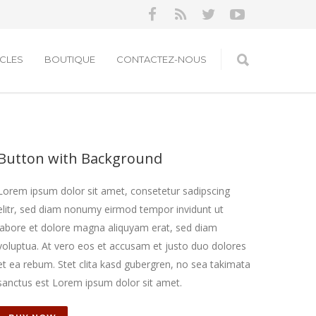
ICLES
BOUTIQUE
CONTACTEZ-NOUS
Button with Background
Lorem ipsum dolor sit amet, consetetur sadipscing
elitr, sed diam nonumy eirmod tempor invidunt ut
labore et dolore magna aliquyam erat, sed diam
voluptua. At vero eos et accusam et justo duo dolores
et ea rebum. Stet clita kasd gubergren, no sea takimata
sanctus est Lorem ipsum dolor sit amet.