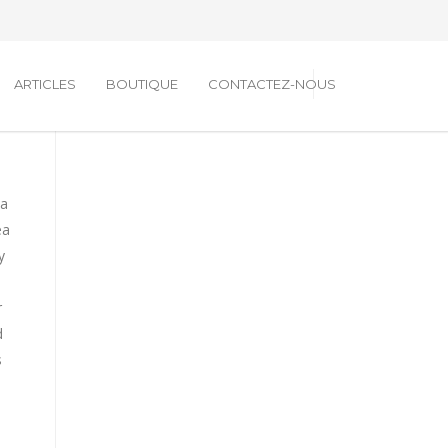
ARTICLES
BOUTIQUE
CONTACTEZ-NOUS
na
ea
y
r
d
s