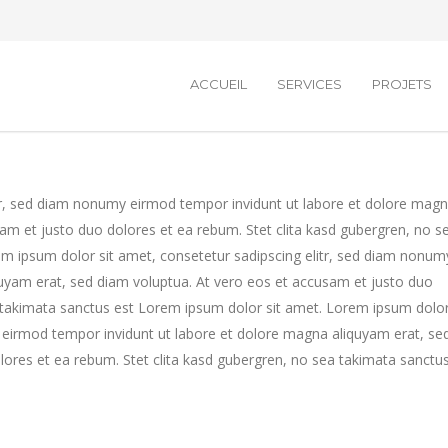
ACCUEIL
SERVICES
PROJETS
tr, sed diam nonumy eirmod tempor invidunt ut labore et dolore mag
am et justo duo dolores et ea rebum. Stet clita kasd gubergren, no s
m ipsum dolor sit amet, consetetur sadipscing elitr, sed diam nonum
uyam erat, sed diam voluptua. At vero eos et accusam et justo duo
a takimata sanctus est Lorem ipsum dolor sit amet. Lorem ipsum dolo
y eirmod tempor invidunt ut labore et dolore magna aliquyam erat, se
lores et ea rebum. Stet clita kasd gubergren, no sea takimata sanctu