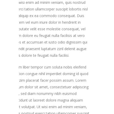
Ut wisi enim ad minim veniam, quis nostrud
exerci tation ullamcorper suscipit lobortis nisl
ut aliquip ex ea commodo consequat. Duis
autem vel eum iriure dolor in hendrerit in
vulputate velit esse molestie consequat, vel
illum dolore eu feugiat nulla facilisis at vero
eros et accumsan et iusto odio dignissim qui
blandit praesent luptatum zzril delenit augue
duis dolore te feugait nulla facilisi.
Nam liber tempor cum soluta nobis eleifend
option congue nihil imperdiet doming id quod
mazim placerat facer possim assum. Lorem
ipsum dolor sit amet, consectetuer adipiscing
elit, sed diam nonummy nibh euismod
tincidunt ut laoreet dolore magna aliquam
erat volutpat. Ut wisi enim ad minim veniam,
quis nostrud exerci tation ullamcorper suscipit