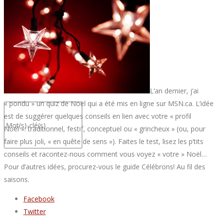
CONTACTEZ-NOUS
L’an dernier, j’ai
« pondu » un quiz de Noël qui a été mis en ligne sur MSN.ca. L’idée
est de suggérer quelques conseils en lien avec votre « profil
Noël »: traditionnel, festif, conceptuel ou « grincheux » (ou, pour
faire plus joli, « en quête de sens »). Faites le test, lisez les p’tits
conseils et racontez-nous comment vous voyez « votre » Noël…
Pour d’autres idées, procurez-vous le guide Célébrons! Au fil des
saisons.
Facebook
Twitter