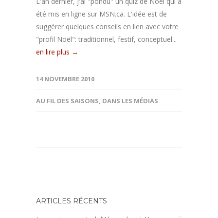
L'an dernier, j'ai "pondu" un quiz de Noël qui a
été mis en ligne sur MSN.ca. L'idée est de
suggérer quelques conseils en lien avec votre
"profil Noël": traditionnel, festif, conceptuel...
en lire plus →
14 NOVEMBRE 2010
AU FIL DES SAISONS
,
DANS LES MÉDIAS
ARTICLES RÉCENTS