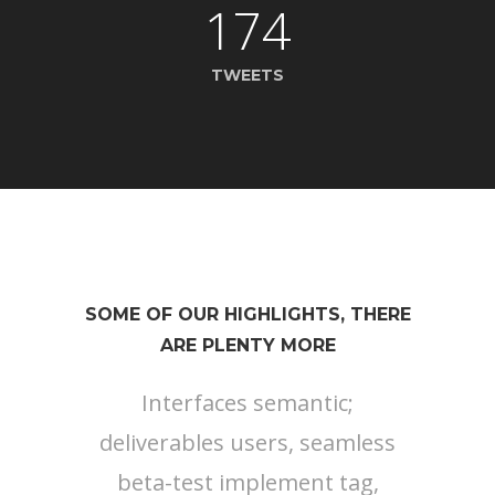
174
TWEETS
SOME OF OUR HIGHLIGHTS, THERE
ARE PLENTY MORE
Interfaces semantic;
deliverables users, seamless
beta-test implement tag,