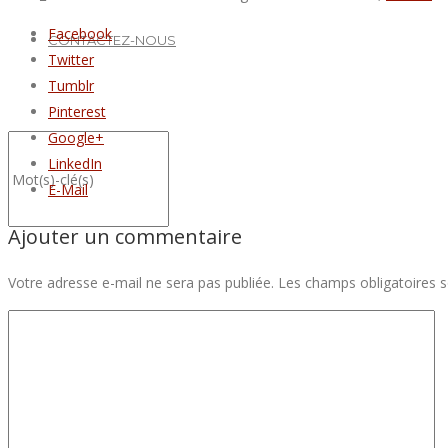
Facebook
CONTACTEZ-NOUS
Twitter
Tumblr
Pinterest
Google+
LinkedIn
E-Mail
Ajouter un commentaire
Votre adresse e-mail ne sera pas publiée.
Les champs obligatoires 