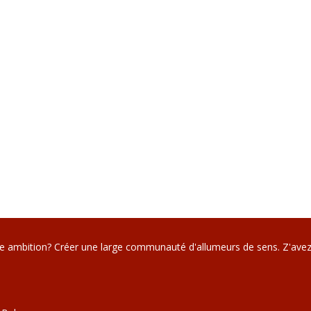
re ambition? Créer une large communauté d'allumeurs de sens. Z'avez