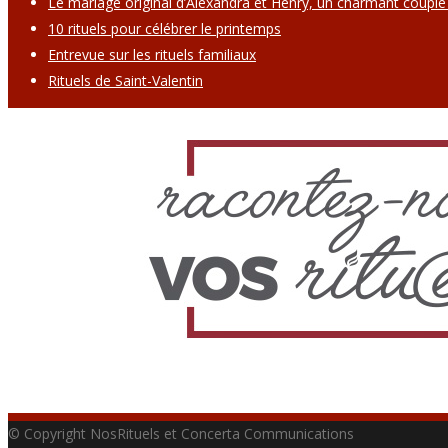
Le mariage original d’Alexandra et Henry, un charmant couple
10 rituels pour célébrer le printemps
Entrevue sur les rituels familiaux
Rituels de Saint-Valentin
© Copyright NosRituels et Concerta Communications