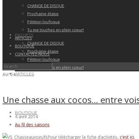
CHANGE DE DISQUE
Prochaine étape
Pétition loufoque
Tu me touches en plein coeur!
PROJETS
ARTICLES
CHANGE DE DISQUE
BOUTIQUE
Prochaine étape
CONTACTEZ-NOUS
Pétition loufoque
Tu me touches en plein coeur!
Avr
04
ARTICLES
Une chasse aux cocos… entre vois
BOUTIQUE
4 avril 2014
Au fil des saisons
Pour télécharger la fiche d’activités,
c’est ici
.