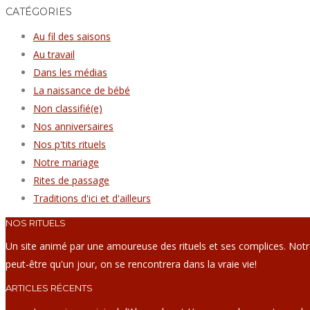
CATÉGORIES
Au fil des saisons
Au travail
Dans les médias
La naissance de bébé
Non classifié(e)
Nos anniversaires
Nos p'tits rituels
Notre mariage
Rites de passage
Traditions d'ici et d'ailleurs
NOS RITUELS
Un site animé par une amoureuse des rituels et ses complices. Not
peut-être qu'un jour, on se rencontrera dans la vraie vie!
ARTICLES RÉCENTS