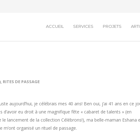
ACCUEIL
SERVICES
PROJETS
ART
)
,
RITES DE PASSAGE
juste aujourd’hui, je célébrais mes 40 ans! Ben oui, j’ai 41 ans en ce jo
lus d’avoir eu droit à une magnifique fête « cabaret de talents » (en
e lancement de la collection Célébrons!), ma belle-maman Eshana 
e m’ont organisé un rituel de passage.