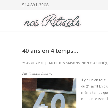
514 891-3908
40 ans en 4 temps…
21 AVRIL 2010
AU FIL DES SAISONS
,
NON CLASSIFIÉ(E
Par Chantal Dauray
Il y a un an tout 
du 21 avril! En p
même temps que l
mon amie Isabell