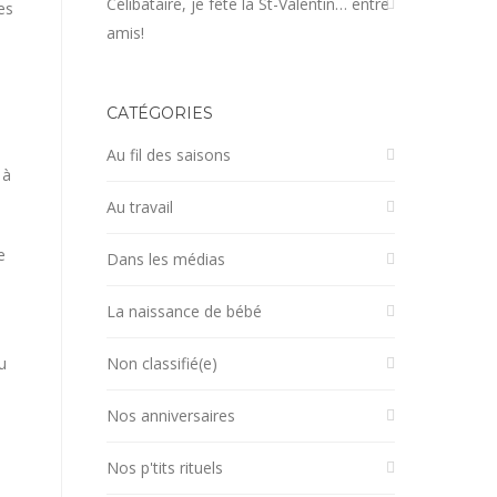
Célibataire, je fête la St-Valentin… entre
es
amis!
CATÉGORIES
Au fil des saisons
 à
Au travail
e
Dans les médias
La naissance de bébé
u
Non classifié(e)
Nos anniversaires
Nos p'tits rituels