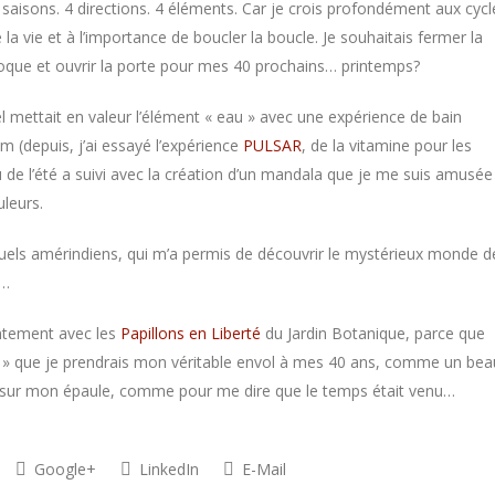
4 saisons. 4 directions. 4 éléments. Car je crois profondément aux cycl
 la vie et à l’importance de boucler la boucle. Je souhaitais fermer la
oque et ouvrir la porte pour mes 40 prochains… printemps?
uel mettait en valeur l’élément « eau » avec une expérience de bain
um (depuis, j’ai essayé l’expérience
PULSAR
, de la vitamine pour les
u de l’été a suivi avec la création d’un mandala que je me suis amusée
leurs.
tuels amérindiens, qui m’a permis de découvrir le mystérieux monde d
t…
antement avec les
Papillons en Liberté
du Jardin Botanique, parce que
nti » que je prendrais mon véritable envol à mes 40 ans, comme un bea
r sur mon épaule, comme pour me dire que le temps était venu…
Google+
LinkedIn
E-Mail