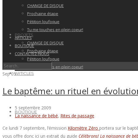
CHANGE DE DISQUE
Prochaine étape
Pétition loufoque
Tu me touches en plein coeur!
PROJETS
ARTICLES
CHANGE DE DISQUE
BOUTIQUE
Prochaine étape
CONTACTEZ-NOUS
Pétition loufoque
Tu me touches en plein coeur!
Sep
05
ARTICLES
Le baptême: un rituel en évolutio
5 septembre 2009
BOUTIQUE
La naissance de bébé
,
Rites de passage
Ce lundi 7 septembre, l’émission
Kilomètre Zéro
portera sur le bapt
vous offre donc ici un extrait du guide
Célébrons! La naissance de bé