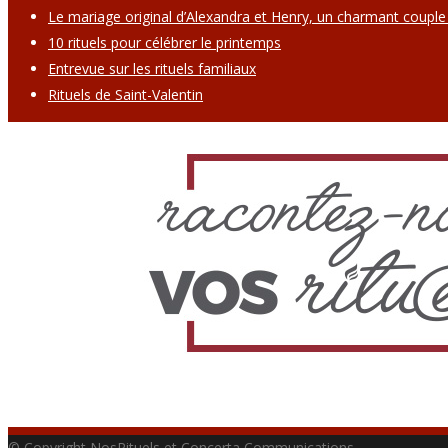
Le mariage original d’Alexandra et Henry, un charmant couple
10 rituels pour célébrer le printemps
Entrevue sur les rituels familiaux
Rituels de Saint-Valentin
© Copyright NosRituels et Concerta Communications