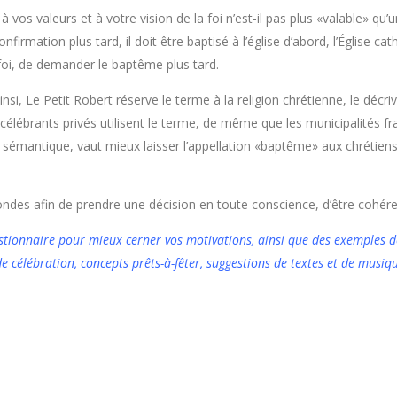
vos valeurs et à votre vision de la foi n’est-il pas plus «valable» q
irmation plus tard, il doit être baptisé à l’église d’abord, l’Église 
foi, de demander le baptême plus tard.
insi, Le Petit Robert réserve le terme à la religion chrétienne, le dé
célébrants privés utilisent le terme, de même que les municipalités fr
t de sémantique, vaut mieux laisser l’appellation «baptême» aux chrétie
ndes afin de prendre une décision en toute conscience, d’être cohér
tionnaire pour mieux cerner vos motivations, ainsi que des exemples de
e célébration, concepts prêts-à-fêter, suggestions de textes et de musique