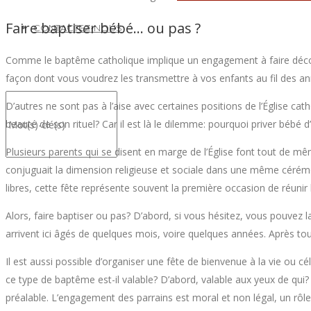
Faire baptiser bébé… ou pas ?
CONTACTEZ-NOUS
Comme le baptême catholique implique un engagement à faire découvr
façon dont vous voudrez les transmettre à vos enfants au fil des a
D’autres ne sont pas à l’aise avec certaines positions de l’Église c
beauté de son rituel? Car il est là le dilemme: pourquoi priver bébé d
Plusieurs parents qui se disent en marge de l’Église font tout de mêm
conjuguait la dimension religieuse et sociale dans une même cérémoni
libres, cette fête représente souvent la première occasion de réunir
Alors, faire baptiser ou pas? D’abord, si vous hésitez, vous pouvez la
arrivent ici âgés de quelques mois, voire quelques années. Après tout
Il est aussi possible d’organiser une fête de bienvenue à la vie ou c
ce type de baptême est-il valable? D’abord, valable aux yeux de qui? 
préalable. L’engagement des parrains est moral et non légal, un rôl