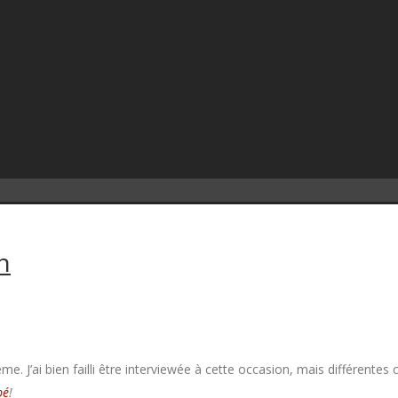
n
ême. J’ai bien failli être interviewée à cette occasion, mais différent
bé
!