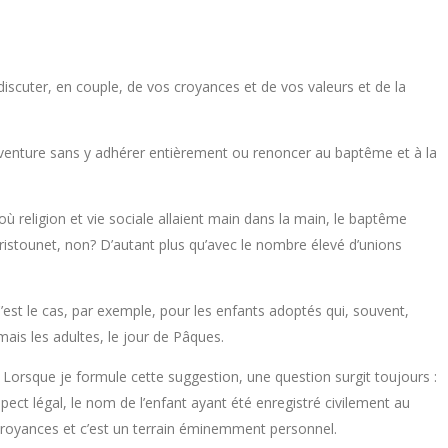
scuter, en couple, de vos croyances et de vos valeurs et de la
l’aventure sans y adhérer entièrement ou renoncer au baptême et à la
où religion et vie sociale allaient main dans la main, le baptême
tristounet, non? D’autant plus qu’avec le nombre élevé d’unions
 C’est le cas, par exemple, pour les enfants adoptés qui, souvent,
mais les adultes, le jour de Pâques.
e. Lorsque je formule cette suggestion, une question surgit toujours :
pect légal, le nom de l’enfant ayant été enregistré civilement au
 croyances et c’est un terrain éminemment personnel.