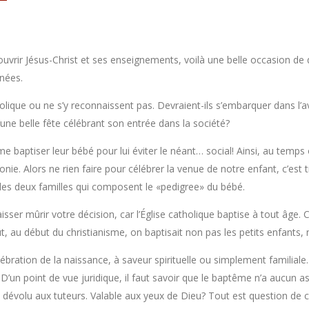
ir Jésus-Christ et ses enseignements, voilà une belle occasion de di
nnées.
atholique ou ne s’y reconnaissent pas. Devraient-ils s’embarquer dans 
’une belle fête célébrant son entrée dans la société?
e baptiser leur bébé pour lui éviter le néant… social! Ainsi, au temps 
e. Alors ne rien faire pour célébrer la venue de notre enfant, c’est 
 les deux familles qui composent le «pedigree» du bébé.
isser mûrir votre décision, car l’Église catholique baptise à tout âge.
, au début du christianisme, on baptisait non pas les petits enfants, 
élébration de la naissance, à saveur spirituelle ou simplement familial
D’un point de vue juridique, il faut savoir que le baptême n’a aucun as
e dévolu aux tuteurs. Valable aux yeux de Dieu? Tout est question de