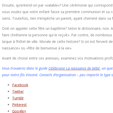
Ensuite, qu’entend-on par «valable»? Une cérémonie qui correspond à 
vous voulez que votre enfant fasse sa première communion et sa conf
siens. Toutefois, rien n’empêche un parent, ayant cheminé dans sa 
Doit-on appeler cette fête un baptême? Selon le dictionnaire, non. A
faire chrétienne la personne qui le reçoit». Par contre, de nombreux 
laïque à l’hôtel de ville. Morale de cette histoire? Si on est ferven
naissance» ou «fête de bienvenue à la vie».
Avant de choisir entre ces avenues, examinez vos motivations profo
Vous trouverez dans le guide
Célébrons! La naissance de bébé
un ques
pour notre fils Vincent. Conseils d’organisation – peu importe le type d
Facebook
Twitter
Tumblr
Pinterest
Google+