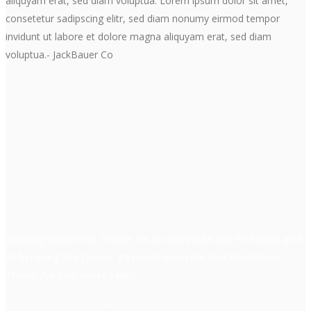
aliquyam erat, sed diam voluptua. Lorem ipsum dolor sit amet,
consetetur sadipscing elitr, sed diam nonumy eirmod tempor
invidunt ut labore et dolore magna aliquyam erat, sed diam
voluptua.
- JackBauer Co
Amazing WordPress Theme. I’m so impressed and I’m having a lot
of fun using this Theme. It’s hands down the best WordPress
Theme I’ve ever worked with!
Gerald Glessner, Hugenius