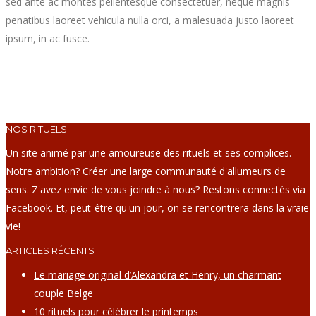
sed ante ac montes pellentesque consectetuer, neque magnis
penatibus laoreet vehicula nulla orci, a malesuada justo laoreet
ipsum, in ac fusce.
NOS RITUELS
Un site animé par une amoureuse des rituels et ses complices.
Notre ambition? Créer une large communauté d'allumeurs de
sens. Z'avez envie de vous joindre à nous? Restons connectés via
Facebook. Et, peut-être qu'un jour, on se rencontrera dans la vraie
vie!
ARTICLES RÉCENTS
Le mariage original d’Alexandra et Henry, un charmant
couple Belge
10 rituels pour célébrer le printemps