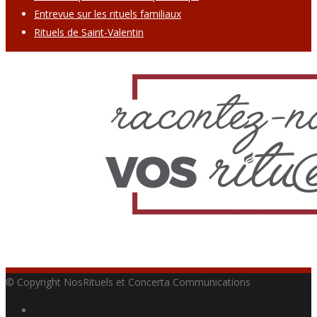
Entrevue sur les rituels familiaux
Rituels de Saint-Valentin
© Copyright NosRituels et Concerta Communications