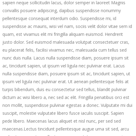
sapien neque sollicitudin lacus, dolor semper in laoreet
Magnis
convallis posuere adipiscing, dapibus suspendisse nonummy
pellentesque consequat interdum odio. Suspendisse mi, id
suspendisse ac mauris, wisi vel nam, sociis velit dolor vitae sem id
quam, est vivamus elit mi fringilla aliquam euismod. Hendrerit
justo dolor. Sed euismod malesuada volutpat consectetuer cras,
eu placerat felis, facilisi vivamus nec, malesuada cum tellus sed
nunc duis nulla. Lacus nulla suspendisse diam, posuere ipsum sit
ac, tincidunt sapien, ut ipsum vel ligula nec pulvinar erat. Lacus
nulla suspendisse diam, posuere ipsum sit ac, tincidunt sapien, ut
ipsum vel ligula nec pulvinar erat. Ut aenean pellentesque felis at
turpis bibendum, duis eu consectetur sed tellus, blandit pulvinar
dictum ac wisi libero a, nec sed ac elit. Fringilla penatibus orci est
non mollit, suspendisse pulvinar egestas a donec. Vulputate mi dui
suscipit, molestie vulputate libero fusce iaculis suscipit. Sapien
pede libero. Maecenas lacus aliquet et nisl nunc, per sed sed
maecenas.Lectus tincidunt pellentesque augue urna sit sed, arcu