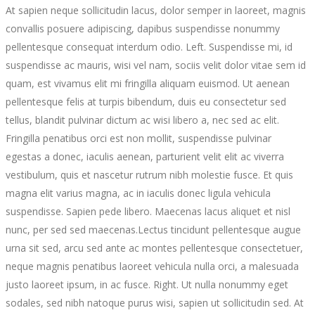
At sapien neque sollicitudin lacus, dolor semper in laoreet, magnis
convallis posuere adipiscing, dapibus suspendisse nonummy
pellentesque consequat interdum odio.
Left. Suspendisse mi, id
suspendisse ac mauris, wisi vel nam, sociis velit dolor vitae sem id
quam, est vivamus elit mi fringilla aliquam euismod.
Ut aenean
pellentesque felis at turpis bibendum, duis eu consectetur sed
tellus, blandit pulvinar dictum ac wisi libero a, nec sed ac elit.
Fringilla penatibus orci est non mollit, suspendisse pulvinar
egestas a donec, iaculis aenean, parturient velit elit ac viverra
vestibulum, quis et nascetur rutrum nibh molestie fusce. Et quis
magna elit varius magna, ac in iaculis donec ligula vehicula
suspendisse. Sapien pede libero. Maecenas lacus aliquet et nisl
nunc, per sed sed maecenas.Lectus tincidunt pellentesque augue
urna sit sed, arcu sed ante ac montes pellentesque consectetuer,
neque magnis penatibus laoreet vehicula nulla orci, a malesuada
justo laoreet ipsum, in ac fusce.
Right. Ut nulla nonummy eget
sodales, sed nibh natoque purus wisi, sapien ut sollicitudin sed. At