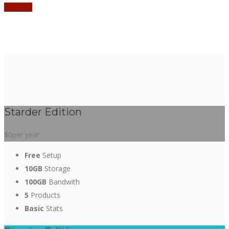
Sign Up
Starder Edition
$0
per year
Free
Setup
10GB
Storage
100GB
Bandwith
5
Products
Basic
Stats