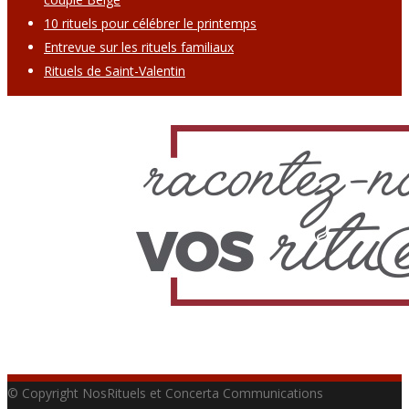
10 rituels pour célébrer le printemps
Entrevue sur les rituels familiaux
Rituels de Saint-Valentin
© Copyright NosRituels et Concerta Communications