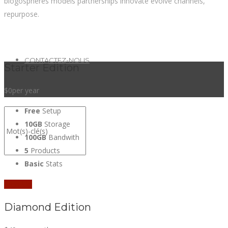
blogospheres models partnerships innovate evolve channels,
repurpose.
CONTACTEZ-NOUS
Starter Edition
$0
per year
Free
Setup
10GB
Storage
100GB
Bandwith
5
Products
Basic
Stats
Sign Up
Diamond Edition