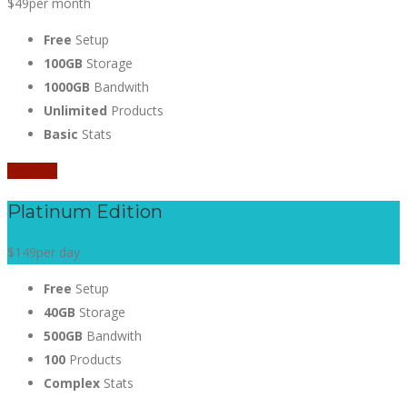
$49
per month
Free
Setup
100GB
Storage
1000GB
Bandwith
Unlimited
Products
Basic
Stats
Sign Up
Platinum Edition
$149
per day
Free
Setup
40GB
Storage
500GB
Bandwith
100
Products
Complex
Stats