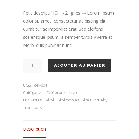
Petit descriptif ICI +- 2 lignes »» Lorem ipsum
dolor sit amet, consectetur adipiscing elit.
Curabitur ac imperdiet erat. Sed eleifend
scelerisque ipsum, a semper turpis viverra et.
Morbi quis pulvinar nunc.
quantité
AJOUTER AU PANIER
de
Célébrons
UGS :
cel-001
!
Catégories :
Célébrons !
,
Livre
La
Étiquettes :
Bébé
,
Cérémonies
,
Fêtes
,
Rituels
,
naissance
Traditions
de
bébé
Description