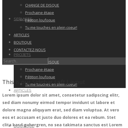
CHANGE DE DISQUE
Prochaine étape
SERVICES
Pétition loufoque
Tu me touches en plein coeur!
ARTICLES
BOUTIQUE
CONTACTEZ-NOUS
PROJETS
CHANGE DE DISQUE
Prochaine étape
Pétition loufoque
This is our Sidebar Left Layout
Tu me touches en plein coeur!
ARTICLES
Lorem ipsum dolor sit amet, consetetur sadipscing elitr,
sed diam nonumy eirmod tempor invidunt ut labore et
dolore magna aliquyam erat, sed diam voluptua. At vero
eos et accusam et justo duo dolores et ea rebum. Stet
clita kasd gubergren, no sea takimata sanctus est Lorem
BOUTIQUE