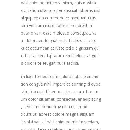
Ut wisi enim ad minim veniam, quis nostrud
exerci tation ullamcorper suscipit lobortis nisl
ut aliquip ex ea commodo consequat. Duis
autem vel eum iriure dolor in hendrerit in
vulputate velit esse molestie consequat, vel
illum dolore eu feugiat nulla facilisis at vero
eros et accumsan et iusto odio dignissim qui
blandit praesent luptatum zzril delenit augue
duis dolore te feugait nulla facilisi.
Nam liber tempor cum soluta nobis eleifend
option congue nihil imperdiet doming id quod
mazim placerat facer possim assum. Lorem
ipsum dolor sit amet, consectetuer adipiscing
elit, sed diam nonummy nibh euismod
tincidunt ut laoreet dolore magna aliquam
erat volutpat. Ut wisi enim ad minim veniam,
quis nostrud exerci tation ullamcorper suscipit