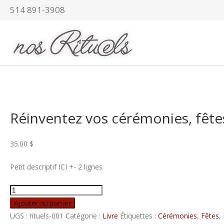
514 891-3908
Réinventez vos cérémonies, fêtes 
35.00
$
Petit descriptif ICI +- 2 lignes
quantité
de
Ajouter au panier
Réinventez
UGS :
rituels-001
Catégorie :
Livre
Étiquettes :
Cérémonies
,
Fêtes
,